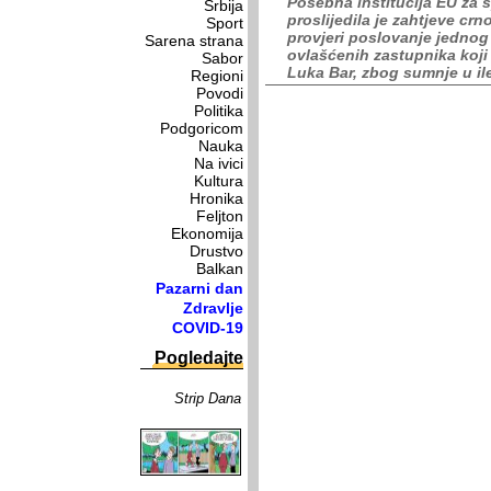
Posebna institucija EU za 
Srbija
proslijedila je zahtjeve cr
Sport
provjeri poslovanje jednog
Sarena strana
ovlašćenih zastupnika koji
Sabor
Luka Bar, zbog sumnje u il
Regioni
Povodi
Politika
Podgoricom
Nauka
Na ivici
Kultura
Hronika
Feljton
Ekonomija
Drustvo
Balkan
Pazarni dan
Zdravlje
COVID-19
Pogledajte
Strip Dana