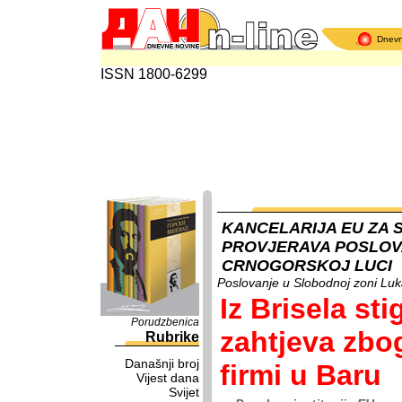
Dnev
ISSN 1800-6299
KANCELARIJA EU ZA
PROVJERAVA POSLOV
CRNOGORSKOJ LUCI
Poslovanje u Slobodnoj zoni Lu
Iz Brisela sti
Porudzbenica
zahtjeva zbo
Rubrike
Današnji broj
firmi u Baru
Vijest dana
Svijet