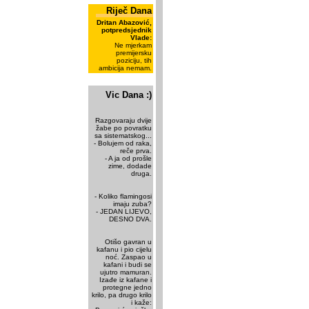
Riječ Dana
Dritan Abazović,
potpredsjednik
Vlade:
Ne mjerkam
premijersku
poziciju, tih
ambicija nemam.
Vic Dana :)
Razgovaraju dvije
žabe po povratku
sa sistematskog...
- Bolujem od raka,
reče prva.
- A ja od prošle
zime, dodade
druga.
- Koliko flamingosi
imaju zuba?
- JEDAN LIJEVO,
DESNO DVA.
Otišo gavran u
kafanu i pio cijelu
noć. Zaspao u
kafani i budi se
ujutro mamuran.
Izađe iz kafane i
protegne jedno
krilo, pa drugo krilo
i kaže: