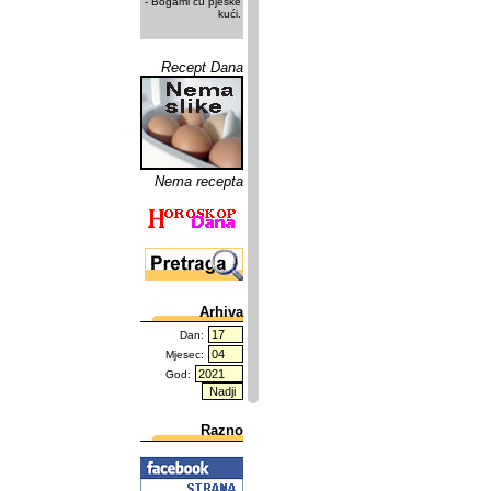
- Bogami ću pješke
kući.
Recept Dana
Nema recepta
Arhiva
Dan:
Mjesec:
God:
Razno