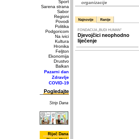
Sport
organizacije
Sarena strana
Sabor
Regioni
Najnovije
Ranije
Povodi
Politika
FONDACIJA „BUDI HUMAN”
Podgoricom
Djevojčici neophodno
Na ivici
liječenje
Kultura
Hronika
Feljton
Ekonomija
Drustvo
Balkan
Pazarni dan
Zdravlje
COVID-19
Pogledajte
Strip Dana
Riječ Dana