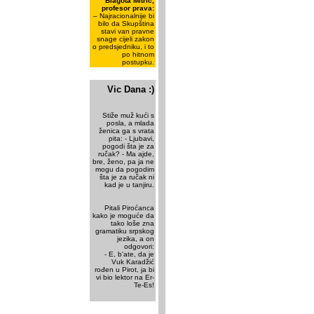
Blagota Mitrić,
profesor prava:
– Najracionalnije bi
bilo da Skupština
stavi van pravne
snage cijeli zakon
o predsjedniku, i to
po hitnom
postupku.
Vic Dana :)
Stiže muž kući s
posla, a mlada
ženica ga s vrata
pita: - Ljubavi,
pogodi šta je za
ručak? - Ma ajde,
bre, ženo, pa ja ne
mogu da pogodim
šta je za ručak ni
kad je u tanjiru.
Pitali Piroćanca
kako je moguće da
tako loše zna
gramatiku srpskog
jezika, a on
odgovori:
- E, b'ate, da je
Vuk Karadžić
rođen u Pirot, ja bi
vi bio lektor na Er-
Te-Es!