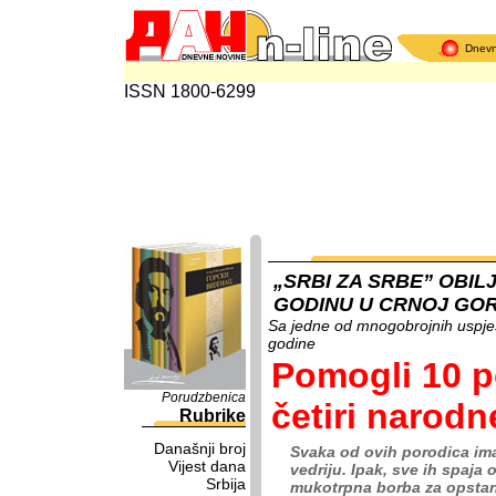
Dnev
ISSN 1800-6299
„SRBI ZA SRBE” OBIL
GODINU U CRNOJ GOR
Sa jedne od mnogobrojnih uspješ
godine
Pomogli 10 p
Porudzbenica
četiri narodn
Rubrike
Današnji broj
Svaka od ovih porodica ima 
Vijest dana
vedriju. Ipak, sve ih spaja
Srbija
mukotrpna borba za opstana