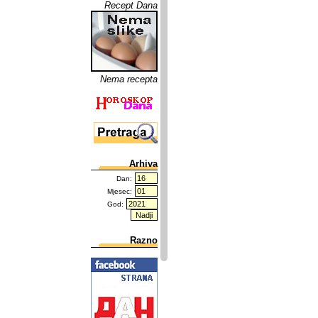
Recept Dana
Nema recepta
Arhiva
Dan:
Mjesec:
God:
Razno